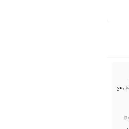
فل مع
ًا
ل