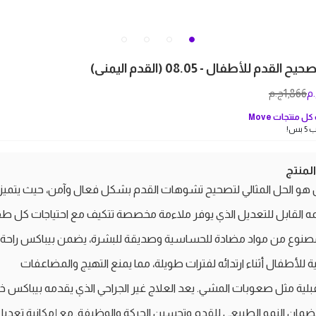
قدم للأطفال - 08.05 (القدم اليمنى)
1,866
م
ج.م
ل منتجات
Move
بس!
منتج
هو الحل المثالي لتصحيح تشوهات القدم بشكل فعال وآمن، حيث يتميز
 القابل للتعديل الذي يوفر ملاءمة مخصصة تتكيف مع احتياجات كل ط
مصنوع من مواد مضادة للحساسية وصديقة للبشرة، يضمن بيباكس راحة
ية للأطفال أثناء ارتدائه لفترات طويلة، مما يمنع التهيج والمضاعفات
لية مثل صعوبات المشي. يعد العلاج غير الجراحي الذي يقدمه بيباكس خيار
 لضمان النمو الطبيعي للقدم وتحسين الحركة والوظيفة. مع إمكانية تعدي