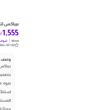
بيباكس لتصحيح ال
1,555
ج.
Move
شوف ك
ليك انك تطلب 5 
وصف ال
بيباكس 
بتصميمه
نموه. 
استثنائ
المستقب
ممتازًا