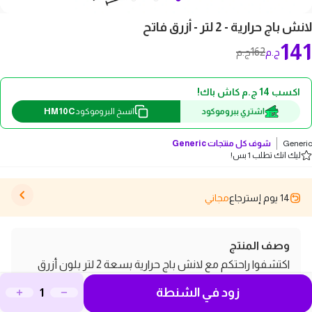
لانش باج حرارية - 2 لتر - أزرق فاتح
141
162
ج.م
ج.م
اكسب 14 ج.م كاش باك!
HM10C
اشتري ببروموكود
انسخ البروموكود
Generic
شوف كل منتجات
Generic
ليك انك تطلب 1 بس!
14 يوم إسترجاع
مجاني
وصف المنتج
اكتشفوا راحتكم مع لانش باج حرارية بسعة 2 لتر بلون أزرق
فاتح، المصممة خصيصًا للحفاظ على طعامكم ومشروباتكم
زود في الشنطة