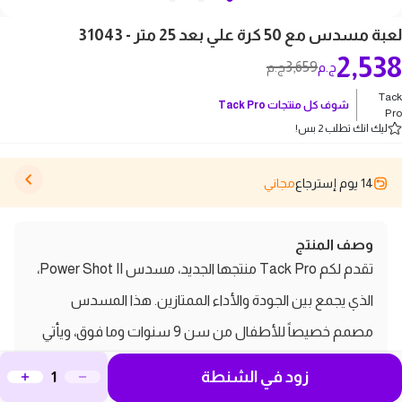
لعبة مسدس مع 50 كرة علي بعد 25 متر - 31043
2,538
3,659
ج.م
ج.م
Tack
شوف كل منتجات
Tack Pro
Pro
ليك انك تطلب 2 بس!
14 يوم إسترجاع
مجاني
وصف المنتج
تقدم لكم Tack Pro منتجها الجديد، مسدس Power Shot II،
الذي يجمع بين الجودة والأداء الممتازين. هذا المسدس
مصمم خصيصاً للأطفال من سن 9 سنوات وما فوق، ويأتي
بطول 50 سم، مما يجعله سهل الاستخدام وملائم للعب.
زود في الشنطة
يتميز المسدس بمدى فعال يصل إلى 25 متر، مما يتيح