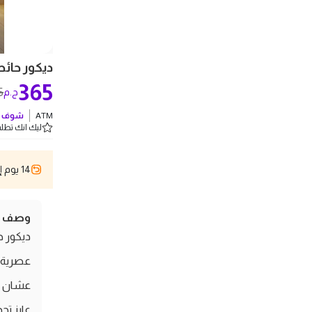
ديكور حائط خشب "Energy" م
365
5
ج.م
ATM
شوف ك
ليك انك تطلب 5 
14 يوم إسترجاع
وصف ال
عشان ي