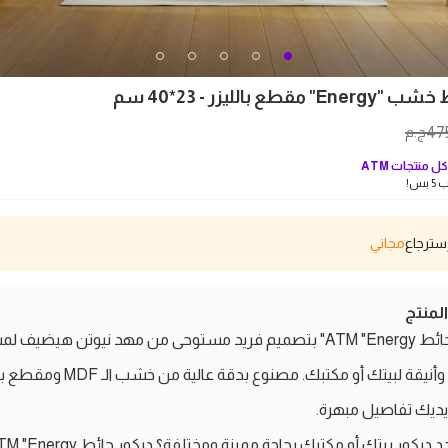
قطع بالليزر - 23*40 سم
47
ج.م
ل منتجات
ATM
بس!
مجاني
منتج
ديكور حائط ATM "Energy" بتصميم فريد مستوحى من مهد نيوتن هيضيف 
عصرية وأنيقة لبيتك أو مكتبك. مصنوع بدقة عالية من خ
ديك تفاصيل مبهرة.