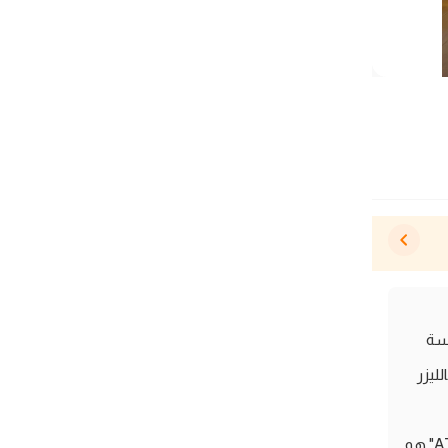
لمسة
شب الـ MDF ومقطع بالليزر
عايز تجدد ديكور بيتك أو مكتبك بحاجة مميزة ومختلفة؟ ديكور حائط ATM "Energy" هو