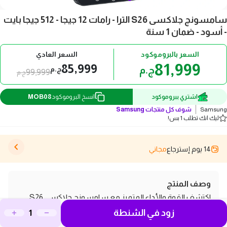
سامسونج جلاكسى S26 الترا - رامات 12 جيجا - 512 جيجا بايت
- أسود - ضمان 1 سنة
السعر بالبروموكود
السعر العادي
81,999
85,999
ج.م
ج.م
99,999
ج.م
MOB08
اشتري ببروموكود
انسخ البروموكود
Samsung
شوف كل منتجات
Samsung
ليك انك تطلب 1 بس!
14 يوم إسترجاع
مجاني
وصف المنتج
اكتشف القوة والأداء المتميز مع سامسونج جلاكسى S26
زود في الشنطة
الترا، الهاتف الذكي الذي يأتي مع رامات 12 جيجا بايت وذاكرة