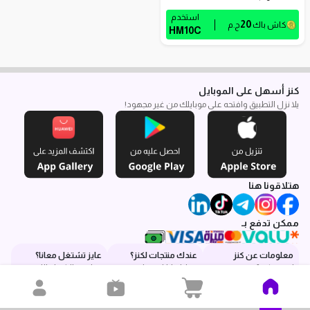
استخدم
20
كاش باك
ج.م
HM10C
كنز أسهل على الموبايل
يلا نزل التطبيق وافتحه على موبايلك من غير مجهود!
هتلاقونا هنا
ممكن تدفع بـ
معلومات عن كنز
عندك منتجات لكنز؟
عايز تشتغل معانا؟
إيه هو كنز؟
قولنا بياناتك هنا
هتلاقي الشغل اللي
عندك سؤال؟
وهنكلمك في أسرع
نفسك فيه
سياسة الاسترجاع
وقت
إشعار الخصوصية