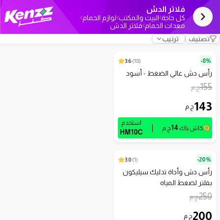
فلاتر الدش
كل حاجة
البيت والمكتب
لوازم الحمام
معدات الحمام
فلاتر الدش
تصنيف
ترتيب
3.6
)
18
(
8%-
رأس دش عالي الضغط - أسود
155
ج.م
143
ج.م
استخدم
14
كاش باك
ج.م
HM10C
3.0
)
1
(
20%-
رأس دش وأداة تدليك سيليكون
بفلتر لضغط المياه
250
ج.م
200
ج.م