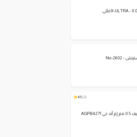
 - No-2602
4.5
)
2
(
 AGPB4271