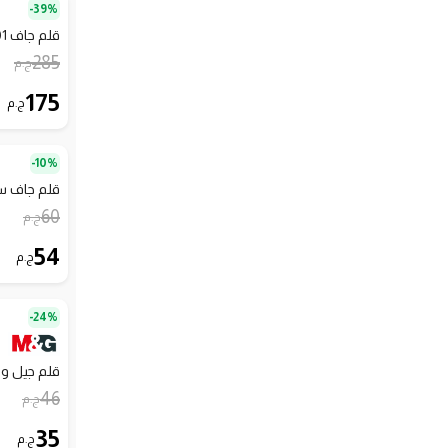
39%-
قلم جاف X-ULTRA - 0.01مللي
285
ج.م
175
ج.م
10%-
قلم جاف ستيتش
60
ج.م
54
ج.م
24%-
قلم جيل ويف 0.5 مم إم آند جي
46
ج.م
35
ج.م