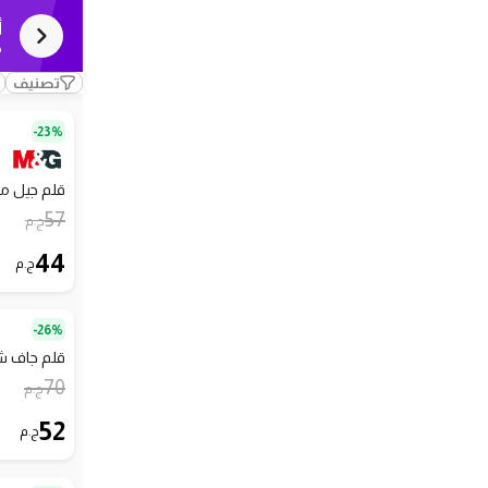
أ
ك
تصنيف
23%-
قلم جيل من إ
57
ج.م
44
ج.م
26%-
قلم جاف شكل 
70
ج.م
52
ج.م