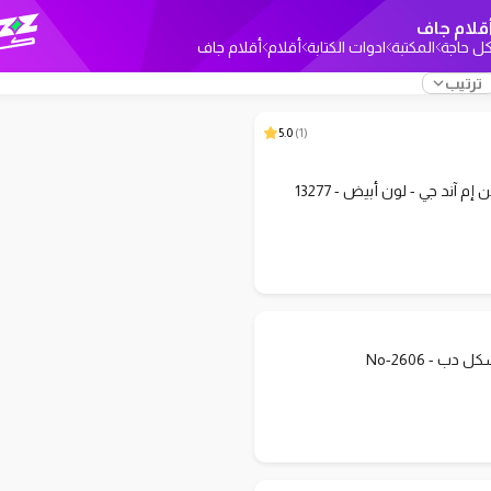
قلام جاف
ل حاجة
المكتبة
ادوات الكتابة
أقلام
أقلام جاف
ترتيب
5.0
)
1
(
م آند جي - لون أبيض - 13277
دب - No-2606