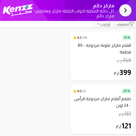
ماركر دائم
كل حاجة
المكتبة
ادوات الكتابة
ماركر وهايلايتر
ماركر دائم
تصنيف
ترتيب
4.3
)
39
(
13%-
اقلام ماركر ملونة مزدوجة - 80
قطعة
459
ج.م
399
ج.م
4.0
)
5
(
25%-
طقم أقلام ماركر مزدوجة الرأس
- 24 لون
161
ج.م
121
ج.م