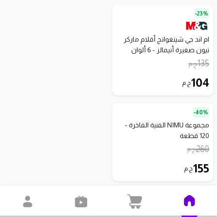
23%-
ام اند جي شينغوانج أقلام ماركر
نيون صغيرة أنيمالز - 6 ألوان
موديل AHM29671
135
ج.م
104
ج.م
40%-
مجموعة NIMU الفنية الفاخرة -
120 قطعة
260
ج.م
155
ج.م
2.5
)
2
(
34%-
قلم جرافيك تاتش - 80