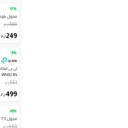
17%-
محول بلوتوث usb 
300
ج.م
249
ج.م
9%-
WN823N
551
ج.م
499
ج.م
18%-
محول 3*1 HDMI - أسود
440
ج.م