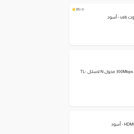
3.5
)
4
(
- أسود
تى بى لينك 300Mbps محول N لاسلكى TL-