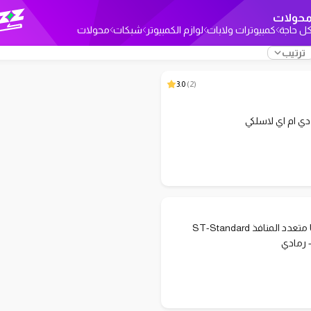
حولات
ل حاجة
كمبيوترات ولابات
لوازم الكمبيوتر
شبكات
محولات
ترتيب
3.0
)
2
(
ي ام اي لاسلكي
موزع USB متعدد المنافذ ST-Standard