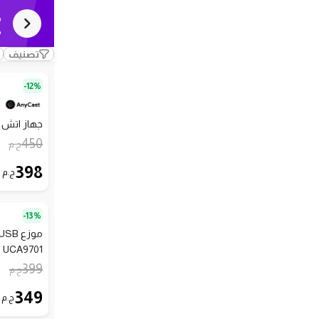
م
ك
تصنيف
12%-
جهاز اتش د
450
ج.م
398
ج.م
13%-
UCA9701 - رمادي
399
ج.م
349
ج.م