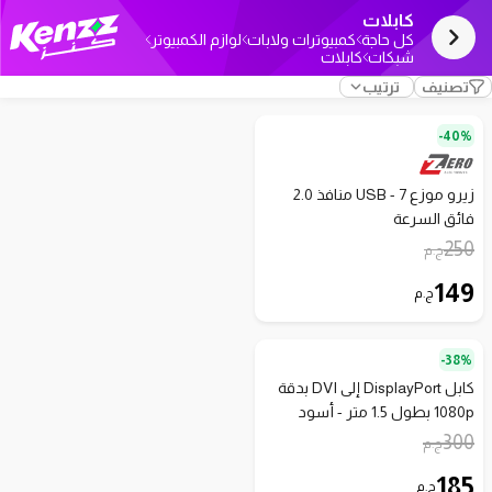
كابلات
كل حاجة
كمبيوترات ولابات
لوازم الكمبيوتر
شبكات
كابلات
تصنيف
ترتيب
40%-
زيرو موزع USB - 7 منافذ 2.0
فائق السرعة
250
ج.م
149
ج.م
38%-
كابل DisplayPort إلى DVI بدقة
1080p بطول 1.5 متر - أسود
300
ج.م
185
ج.م