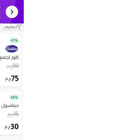
م
ك
م
تصنيف
17%-
كلور لجميع ا
90
ج.م
75
ج.م
14%-
ديفاسول منظ
35
ج.م
30
ج.م