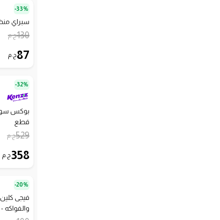
33%-
سبراي منظف ا
130
ج.م
87
ج.م
32%-
قطع
529
ج.م
358
ج.م
20%-
فيجى كلين
والفواكه - 450 مل