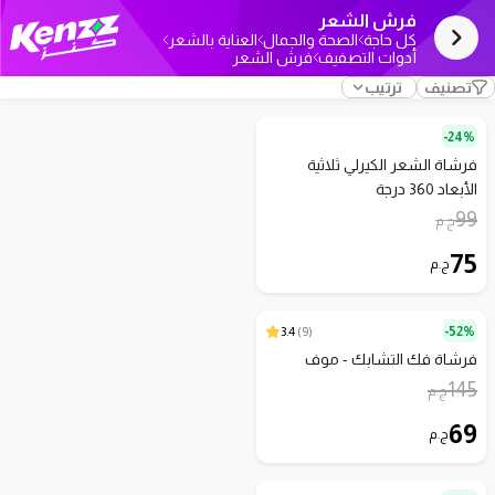
فرش الشعر
كل حاجة
الصحة والجمال
العناية بالشعر
أدوات التصفيف
فرش الشعر
تصنيف
ترتيب
24%-
فرشاة الشعر الكيرلي ثلاثية
الأبعاد 360 درجة
99
ج.م
75
ج.م
3.4
)
9
(
52%-
فرشاة فك التشابك - موف
145
ج.م
69
ج.م