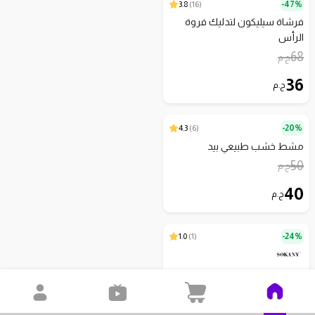
3.8
)
16
(
47%-
فرشاة سيليكون لتدليك فروة
الرأس
68
ج.م
36
ج.م
4.3
)
6
(
20%-
مشط خشب طبيعي بيد
50
ج.م
40
ج.م
1.0
)
1
(
24%-
فرشاة فرد الشعر سوكاني -
أسود - SK-15008
350
ج.م