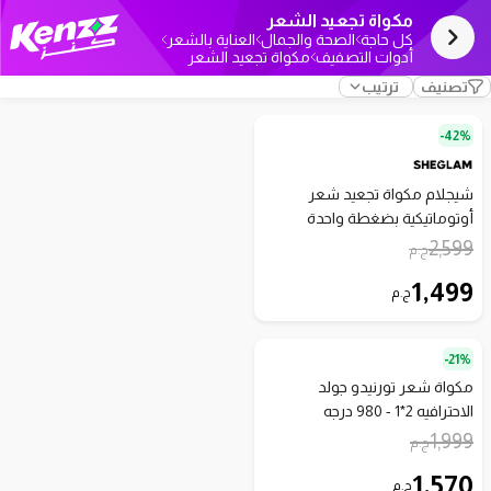
مكواة تجعيد الشعر
كل حاجة
الصحة والجمال
العناية بالشعر
أدوات التصفيف
مكواة تجعيد الشعر
تصنيف
ترتيب
42%-
شيجلام مكواة تجعيد شعر
أوتوماتيكية بضغطة واحدة
2,599
ج.م
1,499
ج.م
21%-
مكواة شعر تورنيدو جولد
الاحترافيه 2*1 - 980 درجه
1,999
ج.م
1,570
ج.م