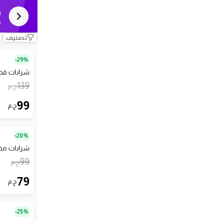
ش
ك
تصنيف
29%-
شرابات قصيرة
139
ج.م
99
ج.م
20%-
شرابات مخفية
99
ج.م
79
ج.م
25%-