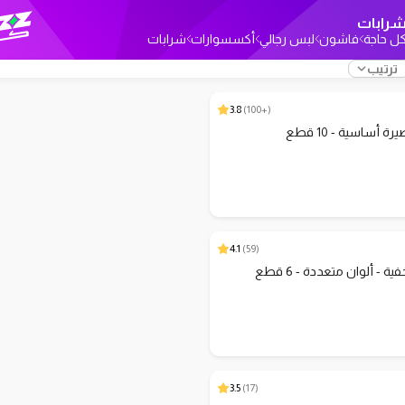
رابات
ل حاجة
فاشون
لبس رجالي
أكسسوارات
شرابات
ترتيب
3.8
)
+100
(
 أساسية - 10 قطع
4.1
)
59
(
 - ألوان متعددة - 6 قطع
3.5
)
17
(