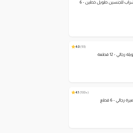
AM-R46 شراب للجنسين طويل خطين - 6
4.0
)
93
(
جالي - 12 قطعة
4.1
)
+100
(
رجالي - 6 قطع