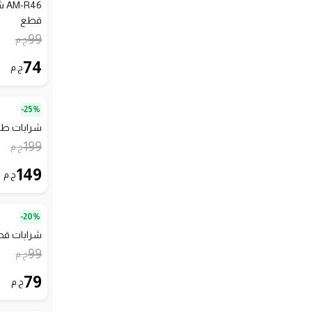
قطع
99
ج.م
74
ج.م
25%-
شرابات طويلة ر
199
ج.م
149
ج.م
20%-
شرابات قصيرة 
99
ج.م
79
ج.م