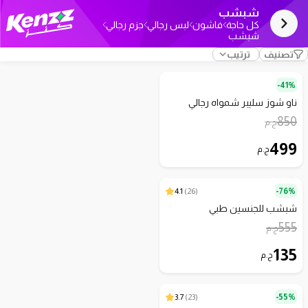
شبشب
كل حاجة
فاشون
لبس رجالي
جزم رجالي
شبشب
تصنيف
ترتيب
41%-
ناو شوز سليبر شمواه رجالي
850
ج.م
499
ج.م
4.1
)
26
(
76%-
شبشب للجنسين طبي
555
ج.م
135
ج.م
3.7
)
23
(
55%-