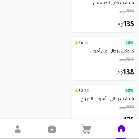
شبشب طبي للجنسيين
299
ج.م
135
ج.م
5.0
)
2
(
48%-
كروكس رجالي من أمون
264
ج.م
138
ج.م
3.2
)
38
(
58%-
شبشب رجالي - أسود - للخروج
299
ج.م
125
ج.م
3.8
)
22
(
58%-