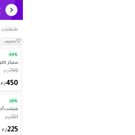
ج
ك
شبشب
تصنيف
44%-
سنيكر كاجوال
799
ج.م
450
ج.م
20%-
شبشب أطف
281
ج.م
225
ج.م