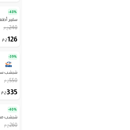
48%-
سليبر أطف
240
ج.م
126
ج.م
39%-
شبشب سلاي
550
ج.م
335
ج.م
40%-
شبشب مطاط
260
ج.م