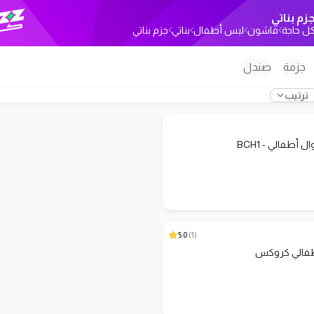
زم بناتي
ل حاجة
فاشون
لبس أطفال
بناتي
جزم بناتي
جزمة
صندل
ترتيب
 أطفالي - BCH1
5.0
)
1
(
الي كروكس