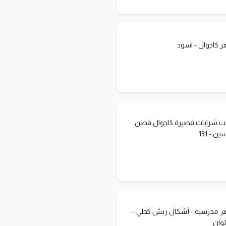
كاجوال - اسود
ت شرابات قصيرة كاجوال قطن
ن - 131
مدرسيه - أشكال ريش كحلي -
لوان