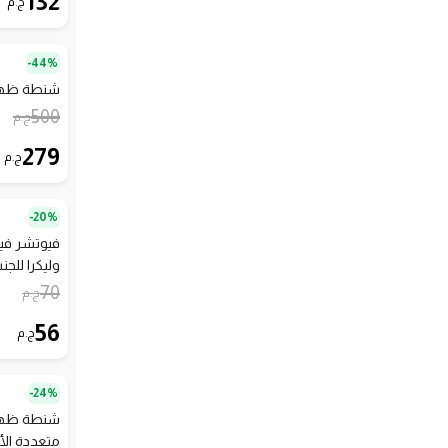
132
ج.م
44%-
شنطة ظهر 
500
ج.م
279
ج.م
20%-
فيوتشر في
وليكرا للجنسي
70
ج.م
56
ج.م
24%-
شنطة ظهر 
متعددة الأ