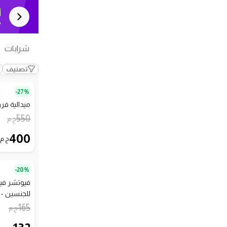
أ
ك
شرابات
تصنيف
27%-
ميدالية فرو
550
ج.م
400
ج.م
20%-
فيوتشر في
للجنسين - 3 قطع - 132
165
ج.م