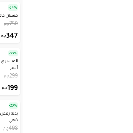
54%-
فستان كاجو
750
ج.م
347
ج.م
33%-
الميسيري 
أحمر
299
ج.م
199
ج.م
23%-
بدلة رقص 
ذهبي
498
ج.م