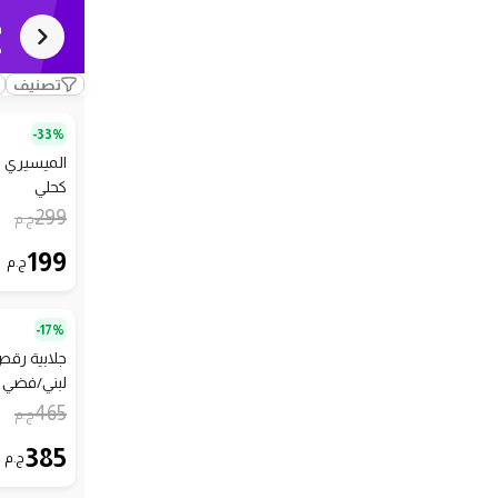
ف
ك
تصنيف
33%-
الميسيري ف
كحلي
299
ج.م
199
ج.م
17%-
جلابية رق
لبني/فضي
465
ج.م
385
ج.م