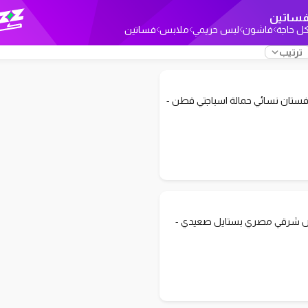
ساتين
ل حاجة
فاشون
لبس حريمي
ملابس
فساتين
ترتيب
ستان نسائي حمالة اسباجتي قطن -
ص شرقي مصري بستايل صعيدي -