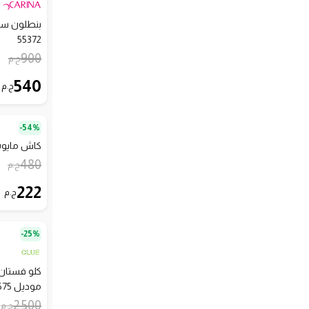
بنطلون سبا
55372
900
ج.م
540
ج.م
54%-
كاش مايوه رقبة V برب
480
ج.م
222
ج.م
25%-
كلو فستان
موديل 18575
2,500
ج.م