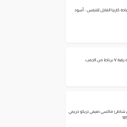
حة كارينا القابل للتنفس - أسود
اط من الجمب
 شاطئ ماكسي صيفي تريكو حريمي