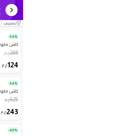
ك
ك
تصنيف
54%-
كاش مايوه
269
ج.م
124
ج.م
54%-
كاش مايوه
525
ج.م
243
ج.م
40%-