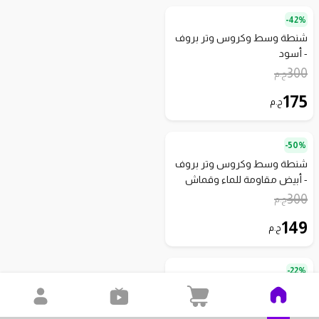
42%-
شنطة وسط وكروس وتر بروف
- أسود
300
ج.م
175
ج.م
50%-
شنطة وسط وكروس وتر بروف
- أبيض مقاومة للماء وقماش
مضاد للبكتيريا
300
ج.م
149
ج.م
22%-
شنطة وسط حريمي متعددة
الجيوب بحزام قابل للتعديل