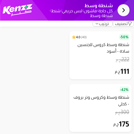
شنطة وسط
كل حاجة
فاشون
لبس حريمي
شنط
شنطة وسط
تصنيف
ترتيب
4.0
)
40
(
50%-
شنطة وسط كروس للجنسين
سادة - أسود
222
ج.م
111
ج.م
42%-
شنطة وسط وكروس وتر بروف
- كحلي
300
ج.م
175
ج.م