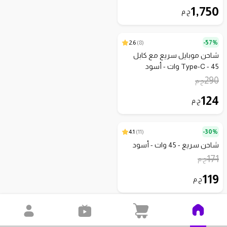
1,750
ج.م
2.6
)
8
(
57%-
شاحن موبايل سريع مع كابل
Type-C - 45 وات - أسود
290
ج.م
124
ج.م
4.1
)
11
(
30%-
شاحن سريع - 45 وات - أسود
171
ج.م
119
ج.م
4.2
)
5
(
23%-
شاحن سريع 120 وات مع كابل