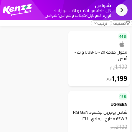
شواحن
كل حاجة
موبايلات و اكسسوارات
لوازم الموبايل
كابلات وشواحن
شواحن
تصنيف
ترتيب
14%-
محول طاقة USB-C - 20 وات -
أبيض
1,400
ج.م
1,199
ج.م
17%-
شاحن يوجرين نيكسود RG GaN
65W 3 مخارج - رمادي - EU
2,100
ج.م