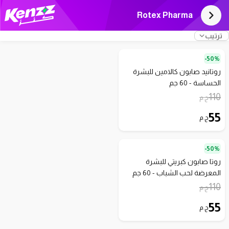
Rotex Pharma
ترتيب
50%-
روتانيد صابون كالامين للبشرة
الحساسة - 60 جم
110
ج.م
55
ج.م
50%-
روتا صابون كبريتي للبشرة
المعرضة لحب الشباب - 60 جم
110
ج.م
55
ج.م