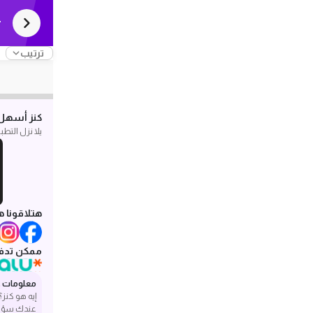
r
ترتيب
كنز أسهل 
يلا نزل التط
هتلاقونا ه
ممكن تدفع
معلومات ع
إيه هو كنز؟
عندك سؤا