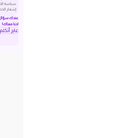
سياسة الا
إشعار الخ
عندك سؤال ف
احنا معاك!
عايز أتكل