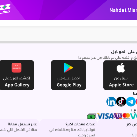
Nahdet Mis
على الموبايل
بيق وافتحه على موبايلك من غير مجهود!
نا
 بـ
ن كنز
عندك منتجات لكنز؟
عايز تشتغل معانا؟
قولنا بياناتك هنا وهنكلمك في
هتلاقي الشغل اللي نفس
ل؟
أسرع وقت