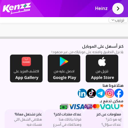
Heinz
ترتيب
كنز أسهل على الموبايل
يلا نزل التطبيق وافتحه على موبايلك من غير مجهود!
هتلاقونا هنا
ممكن تدفع بـ
معلومات عن كنز
عندك منتجات لكنز؟
عايز تشتغل معانا؟
إيه هو كنز؟
قولنا بياناتك هنا
هتلاقي الشغل اللي
عندك سؤال؟
وهنكلمك في أسرع
نفسك فيه