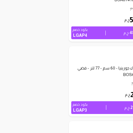
م
ج.م
بكود خصم
4
ج.م
LGAP4
فرن كهرباء جورينيا - 60 سم - 77 لتر - فضي
BOS
ج.م
بكود خصم
2
ج.م
LGAP3