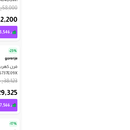
58,000
ج.
52,200
8,546
بـ
23%-
6737E09X
38,123
ج.م
29,325
7,566
بـ
17%-