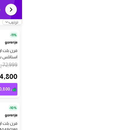
e
ترتيب
11%-
استانلس ستيل - X
72,999
ج.
4,800
0,800
بـ
10%-
A04BGWI