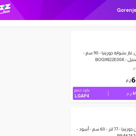
Gorenj
فرن بلت ان غاز بشواية جورينيا - 90 سم -
BOG9822E00
م
6
ج.م
بكود خصم
6
ج.م
LGAP4
فرن بلت ان جورينيا - 77 لتر - 60 سم - أسود -
BSA6747