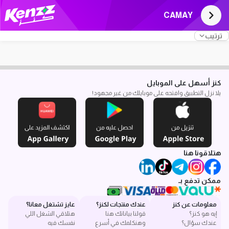
CAMAY
ترتيب
كنز أسهل على الموبايل
يلا نزل التطبيق وافتحه على موبايلك من غير مجهود!
هتلاقونا هنا
ممكن تدفع بـ
معلومات عن كنز
عندك منتجات لكنز؟
عايز تشتغل معانا؟
إيه هو كنز؟
قولنا بياناتك هنا
هتلاقي الشغل اللي
عندك سؤال؟
وهنكلمك في أسرع
نفسك فيه