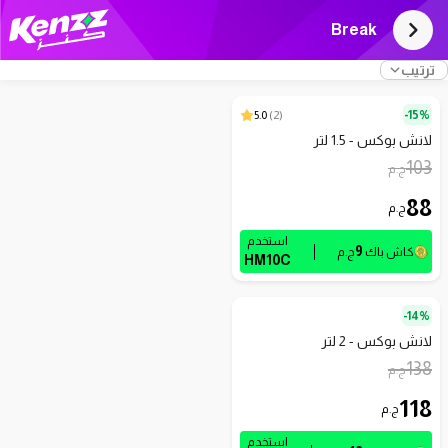
Break
ترتيب
5.0
)
2
(
15%-
لانش بوكس - 1.5 لتر
103
ج.م
88
ج.م
استخدم
9
كاش باك
ج.م
HM10C
14%-
لانش بوكس - 2 لتر
138
ج.م
118
ج.م
استخدم