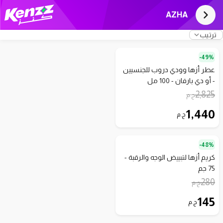
AZHA
ترتيب
49%-
عطر أزها وودي دروب للجنسيين
- أو دي بارفان - 100 مل
2,825
ج.م
1,440
ج.م
48%-
كريم أزها لتبييض الوجه والرقبة -
75 جم
280
ج.م
145
ج.م