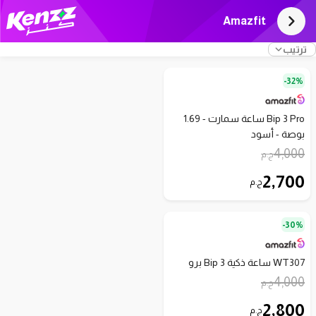
Amazfit
ترتيب
32%-
Bip 3 Pro ساعة سمارت - 1.69
بوصة - أسود
4,000
ج.م
2,700
ج.م
30%-
WT307 ساعة ذكية Bip 3 برو
4,000
ج.م
2,800
ج.م