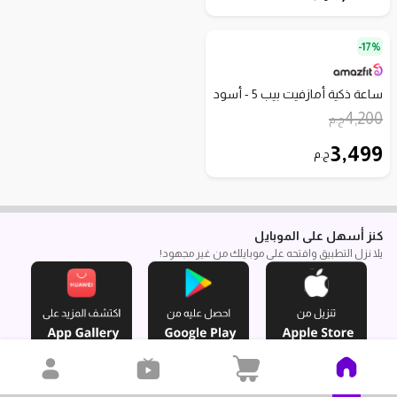
17%-
ساعة ذكية أمازفيت بيب 5 - أسود
4,200
ج.م
3,499
ج.م
كنز أسهل على الموبايل
يلا نزل التطبيق وافتحه على موبايلك من غير مجهود!
هتلاقونا هنا