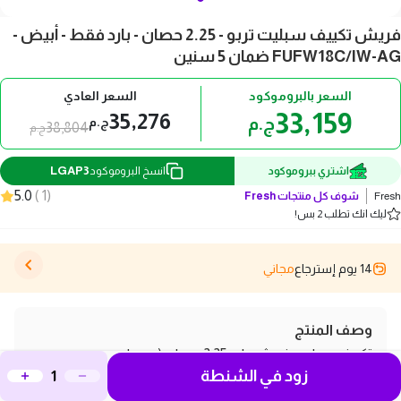
فريش تكييف سبليت تربو - 2.25 حصان - بارد فقط - أبيض -
FUFW18C/IW-AG ضمان 5 سنين
السعر بالبروموكود
السعر العادي
33,159
35,276
ج.م
ج.م
38,804
ج.م
LGAP3
اشتري ببروموكود
انسخ البروموكود
5.0
)
1
(
Fresh
شوف كل منتجات
Fresh
ليك انك تطلب 2 بس!
14 يوم إسترجاع
مجاني
وصف المنتج
تكييف سبليت فريش بارد 2.25 حصان (موديل
زود في الشنطة
FUFW18C/IW-AG-FUFW18C/O-X2) هو جهاز تكييف عالي