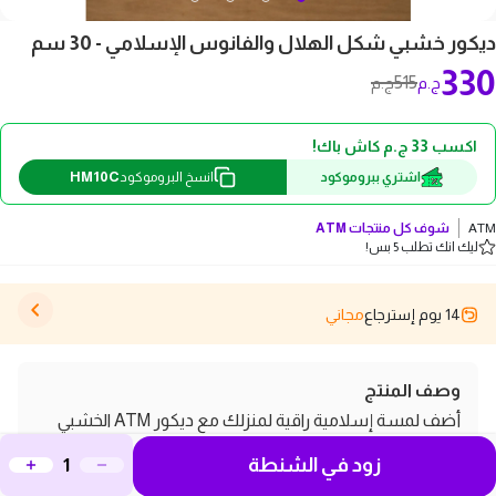
ديكور خشبي شكل الهلال والفانوس الإسلامي - 30 سم
330
515
ج.م
ج.م
اكسب 33 ج.م كاش باك!
HM10C
اشتري ببروموكود
انسخ البروموكود
ATM
شوف كل منتجات
ATM
ليك انك تطلب 5 بس!
14 يوم إسترجاع
مجاني
وصف المنتج
أضف لمسة إسلامية راقية لمنزلك مع ديكور ATM الخشبي
بشكل الهلال والفانوس الإسلامي بتصميم ثلاثي الأبعاد
زود في الشنطة