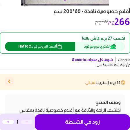
أفلام خصوصية نافذة - 60*200 سم
266
322
ج.م
ج.م
اكسب 27 ج.م كاش باك!
HM10C
اشتري ببروموكود
انسخ البروموكود
Generic
شوف كل منتجات
Generic
ليك انك تطلب 5 بس!
14 يوم إسترجاع
مجاني
وصف المنتج
اكتشف الراحة والأناقة مع أفلام خصوصية نافذة بمقاس
60*200 سم، اللي هتغير شكل بيتك وتوفر لك الخصوصية
زود في الشنطة