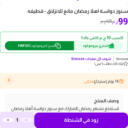
سنوز دواسة اهلا رمضان مانع للانزلاق - قطيفه
99
125
ج.م
ج.م
اكسب 10 ج.م كاش باك!
HM10C
اشتري ببروموكود
انسخ البروموكود
Snooze
شوف كل منتجات
Snooze
ليك انك تطلب 5 بس!
14 يوم إسترجاع
مجاني
وصف المنتج
استمتع بشهر رمضان المبارك مع سنوز دواسة أهلا رمضان
مانع للانزلاق - قطيفة، التي تجمع بين الأناقة والراحة. تتميز
زود في الشنطة