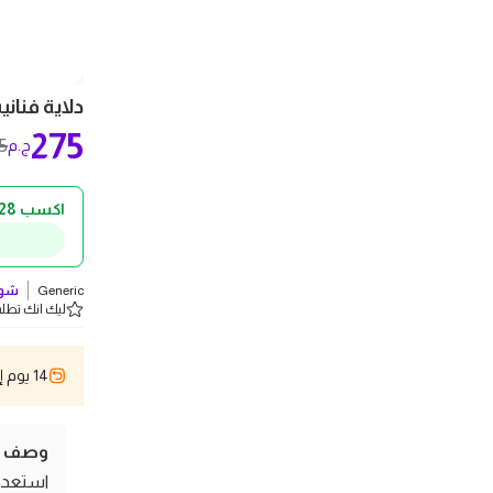
دلاية فنان
275
5
ج.م
اكسب 28 ج.م كاش باك!
Generic
شوف
ليك انك تطلب 5 
14 يوم إسترجاع
وصف ال
استعد ل