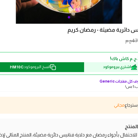
يس دائرية مضيئة - رمضان كريم
47
ج.م
HM10C
اشتري ببروموكود
انسخ البروموكود
 كل منتجات
Generic
بس!
مجاني
منتج
لاحتفال بأجواء رمضان مع دلاية فنانيس دائرية مضيئة، المنتج المثالي لإ