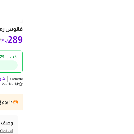
فانوس رمضان فروزن 2 دوار 
289
0
ج.م
اكسب 29 ج.م كاش باك!
Generic
شوف
ليك انك تطلب 2 
14 يوم إسترجاع
وصف ال