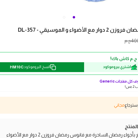
مع الأضواء و الموسيقي - DL-357
40
ج.م
HM10C
اشتري ببروموكود
انسخ البروموكود
 كل منتجات
Generic
بس!
مجاني
منتج
استمتع بأجواء رمضان الساحرة مع فانوس رمضان فروزن 2 دوار مع الأضواء