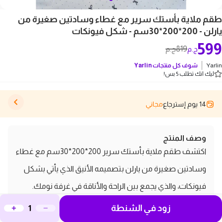
طقم ملاية بأستك سرير مع غطاء وسادتين صغيرة من
يارلن - 200*200*30سم - شكل فيونكات
599
819
ج.م
ج.م
Yarlin
شوف كل منتجات
Yarlin
ليك انك تطلب 5 بس!
14 يوم إسترجاع
مجاني
وصف المنتج
اكتشف طقم ملاية بأستك سرير 200*200*30سم مع غطاء
وسادتين صغيرة من يارلن بتصميمه الأنيق الذي يأتي بشكل
فيونكات، والذي يجمع بين الراحة والأناقة في غرفة نومك.
يتميز هذا الطقم بجودة عالية من الأقمشة الناعمة التي توفر
زود في الشنطة
لك تجربة نوم مريحة، بالإضافة إلى ألوانه العصرية التي تضفي