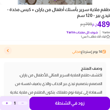
طقم ملاية سرير بأستك أطفال من يارلن + كيس مخدة -
تيدي بير - 120 سم
489
709
ج.م
ج.م
Yarlin
شوف كل منتجات
Yarlin
ليك انك تطلب 5 بس!
14 يوم إسترجاع
مجاني
وصف المنتج
اكتشف طقم الملاية السرير المثالي للأطفال من يارلن،
المصمم بتصميم تيدي بير الجذاب والذي يضيف لمسة من
السعادة إلى غرفة نوم طفلك. يتكون الطقم من ملاية عادية
مقاس 240*240 سم وكيس وسادة صغيرين بحجم 50*70
زود في الشنطة
سم، مما يجعله مناسبًا لسرير بحجم 160 سم. مصنوع من