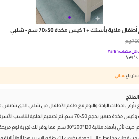
اية بأستك + 1 كيس مخدة 50×70 سم - شلبي
75
ج.م
كل منتجات
Yarlin
بس!
مجاني
منتج
بأرقى لحظات الراحة والنوم مع طقم الأطفال من شلبي، الذي يتضمن مل
بأستك وكيس مخدة صغير بحجم 50×70 سم. تم تصميم الملاية لتناسب ا
120 سم، حيث تأتي بأبعاد مثالية 120*200*30 سم، مما يوفر لك تجربة نوم
ن قطن مخلوط عالي الجودة، يضمن لك طقم السرير هذا ألواناً ثابتة و