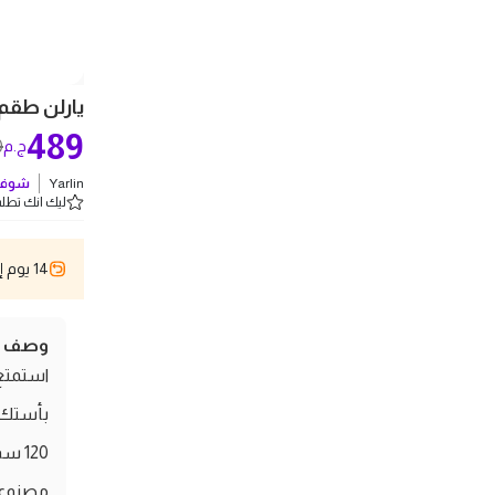
يارلن طقم أطفال مل
489
0
ج.م
Yarlin
شوف 
ليك انك تطلب 5 
14 يوم إسترجاع
وصف ال
استمتع 
مصنوع م