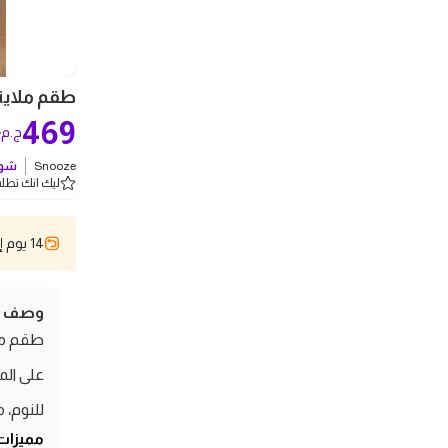
طقم ملاية سري
469
0
ج.م
Snooze
شوف
ليك انك تطلب 5 
14 يوم إسترجاع
وصف ال
على ال
للنوم، 
مميزات