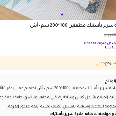
ر بأستيك قطعتين 100*200 سم - أش
55
ج.م
 كل منتجات
Snooze
بس!
مجاني
منتج
طقم ملاية سرير بأستيك قطعتين 100*200 سم - أش تصميم عملي يوفر ثبات
مرتبة، الطقم يشمل كيس وسادة إضافي لمظهر متناسق، خامة ناعمة وم
مقاومة للتجاعيد وسهلة الغسيل، تضيف لمسة أنيقة لديكور الغرفة.
 و مواصفات طقم ملاية سرير بأستيك