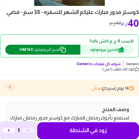
كوستر مدور مبارك عليكم الشهر للسفره - 38 سم - فضي
40
46
ج.م
ج.م
اكسب 4 ج.م كاش باك!
HM10C
اشتري ببروموكود
انسخ البروموكود
Generic
شوف كل منتجات
Generic
ليك انك تطلب 5 بس!
14 يوم إسترجاع
مجاني
وصف المنتج
استمتع بأجواء رمضان المبارك مع كوستر مدور رمضان مبارك
للسفره بقياس 38 سم ولونه الفضي الأنيق. يُعد هذا الكوستر
زود في الشنطة