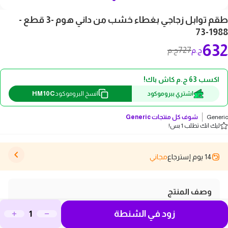
طقم توابل زجاجي بغطاء خشب من داني هوم -3 قطع -
1988-73
632
727
ج.م
ج.م
اكسب 63 ج.م كاش باك!
HM10C
اشتري ببروموكود
انسخ البروموكود
Generic
شوف كل منتجات
Generic
ليك انك تطلب 1 بس!
14 يوم إسترجاع
مجاني
وصف المنتج
اكتشفوا طقم التوابل الزجاجي بغطاء خشب من داني هوم،
زود في الشنطة
الذي يأتيكم كجزء مثالي من مطبخكم مع تصميمه العصري