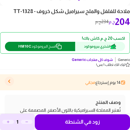
ملاحة للفلفل والملح سيراميل شكل خروف - TT-1328
204
234
ج.م
ج.م
اكسب 20 ج.م كاش باك!
HM10C
اشتري ببروموكود
انسخ البروموكود
Generic
شوف كل منتجات
Generic
ليك انك تطلب 1 بس!
14 يوم إسترجاع
مجاني
وصف المنتج
تُعتبر المملحة السيراميكية باللون الأصفر، المصممة على
شكل خروف، إضافة مميزة لأي مطبخ سواء كان للاستخدام
زود في الشنطة