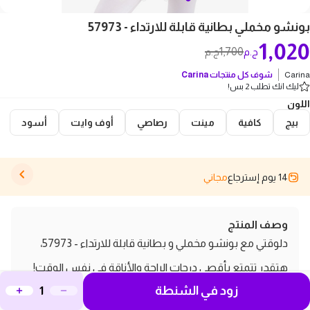
بونشو مخملي بطانية قابلة للارتداء - 57973
1,020
1,700
ج.م
ج.م
Carina
شوف كل منتجات
Carina
ليك انك تطلب 2 بس!
اللون
بيج
كافية
مينت
رصاصي
أوف وايت
أسود
14 يوم إسترجاع
مجاني
وصف المنتج
دلوقتي مع بونشو مخملي و بطانية قابلة للارتداء - 57973،
هتقدر تتمتع بأقصى درجات الراحة والأناقة في نفس الوقت!
زود في الشنطة
تصميم فريد من نوعه يخليك تحس إنك في حضن الدفا