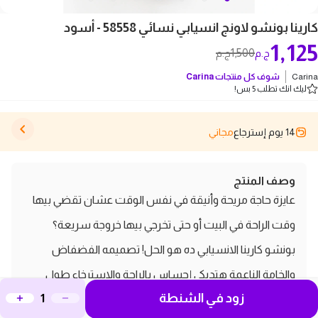
كارينا بونشو لاونج انسيابي نسائي 58558 - أسود
1,125
1,500
ج.م
ج.م
Carina
شوف كل منتجات
Carina
ليك انك تطلب 5 بس!
14 يوم إسترجاع
مجاني
وصف المنتج
عايزة حاجة مريحة وأنيقة في نفس الوقت عشان تقضي بيها
وقت الراحة في البيت أو حتى تخرجي بيها خروجة سريعة؟
بونشو كارينا الانسيابي ده هو الحل! تصميمه الفضفاض
والخامة الناعمة هتديكي إحساس بالراحة والاسترخاء طول
زود في الشنطة
اليوم.