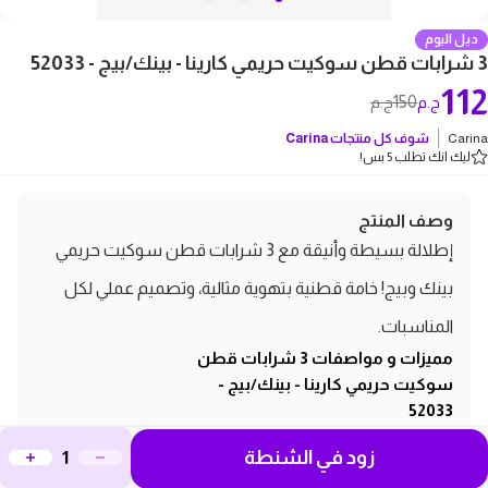
ديل اليوم
3 شرابات قطن سوكيت حريمي كارينا - بينك/بيج - 52033
112
150
ج.م
ج.م
Carina
شوف كل منتجات
Carina
ليك انك تطلب 5 بس!
وصف المنتج
إطلالة بسيطة وأنيقة مع 3 شرابات قطن سوكيت حريمي
بينك وبيج! خامة قطنية بتهوية مثالية، وتصميم عملي لكل
المناسبات.
مميزات و مواصفات 3 شرابات قطن
سوكيت حريمي كارينا - بينك/بيج -
52033
الماركة: Carina
زود في الشنطة
الموديل:52033