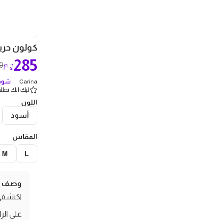
كولون حريمي
285
0
ج.م
Carina
شوف 
ليك انك تطلب 5 
اللون
أسود
المقاس
M
L
وصف ال
على الر