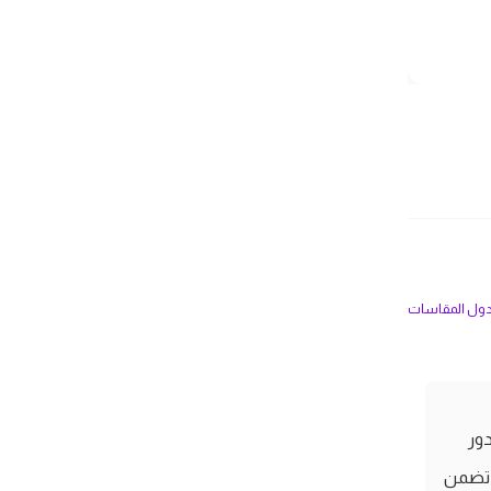
ل المقاسات
م بتدور
ة تضمن