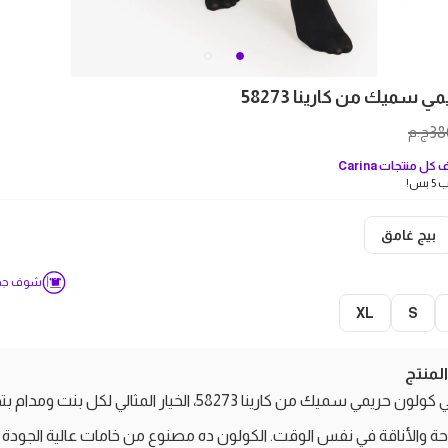
 سميك من كارينا 58273
38
ج.م
كل منتجات
Carina
بس!
بيج غامق
شوف جدو
XL
S
منتج
اكتشفي كولون حريمي سميك من كارينا 58273، الخيار المثالي لكل بنت ومدا
احة والأناقة في نفس الوقت. الكولون ده مصنوع من خامات عالية الجود