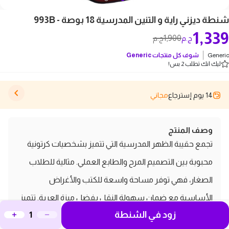
شنطة ديزني راية و التنين المدرسية 18 بوصة - 993B
1,339
1,900
ج.م
ج.م
Generic
شوف كل منتجات
Generic
ليك انك تطلب 2 بس!
14 يوم إسترجاع
مجاني
وصف المنتج
تجمع حقيبة الظهر المدرسية التي تتميز بشخصيات كرتونية
محبوبة بين التصميم المرح والطابع العملي. مثالية للطلاب
الصغار، فهي توفر مساحة واسعة للكتب والأغراض
الأساسية مع ضمان سهولة النقل بفضل ميزة العربة. تتميز
زود في الشنطة
الحقيبة بألوانها النابضة بالحياة وبنيتها المتينة التي تجعل أيام