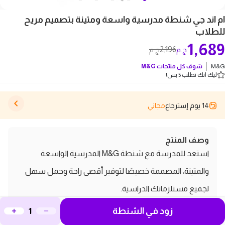
ام اند جي شنطة مدرسية واسعة ومتينة بتصميم مريح
للطلاب
1,689
2,196
ج.م
ج.م
‎M&G
شوف كل منتجات
‎M&G
ليك انك تطلب 5 بس!
14 يوم إسترجاع
مجاني
وصف المنتج
استعد للمدرسة مع شنطة M&G المدرسية الواسعة
والمتينة، المصممة خصيصًا لتوفير أقصى راحة وحمل سهل
لجميع مستلزماتك الدراسية.
Brand:
M&G
زود في الشنطة
Product Type:
School Bag