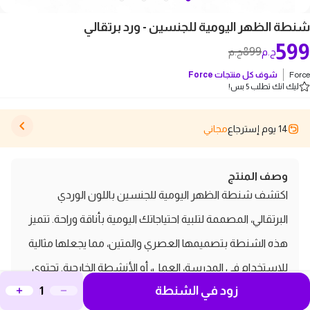
شنطة الظهر اليومية للجنسين - ورد برتقالي
599
899
ج.م
ج.م
Force
شوف كل منتجات
Force
ليك انك تطلب 5 بس!
14 يوم إسترجاع
مجاني
وصف المنتج
اكتشف شنطة الظهر اليومية للجنسين باللون الوردي
البرتقالي، المصممة لتلبية احتياجاتك اليومية بأناقة وراحة. تتميز
هذه الشنطة بتصميمها العصري والمتين، مما يجعلها مثالية
للاستخدام في المدرسة، العمل، أو الأنشطة الخارجية. تحتوي
زود في الشنطة
على مساحة واسعة لتنظيم جميع مستلزماتك، مع جيوب