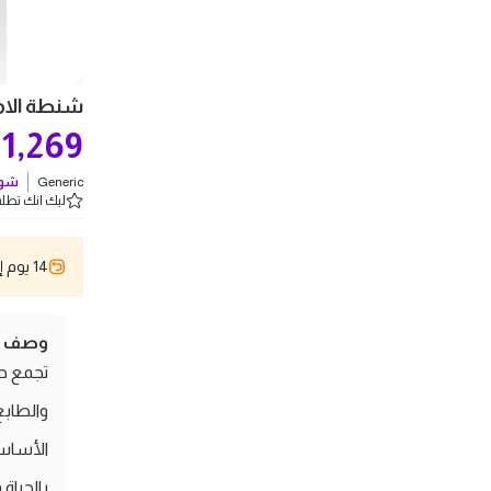
شنطة الاميرا
1,269
ج
Generic
شوف
ليك انك تطلب 1 
14 يوم إسترجاع
وصف ال
تجمع حق
والطابع
الأساسي
بالحياة