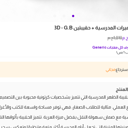
ت المدرسية + حقيبتين 3D - G.B
1,810
.م
ج.م
 كل منتجات
Generic
بس!
مجاني
منتج
يبة الظهر المدرسية التي تتميز بشخصيات كرتونية محبوبة بين التصميم 
 العملي. مثالية للطلاب الصغار، فهي توفر مساحة واسعة للكتب والأغ
ة مع ضمان سهولة النقل بفضل ميزة العربة. تتميز الحقيبة بألوانها الن
 وبنيتها المتينة التي تجعل أيام المدرسة أكثر متعة وتنظيمًا وتعكس سحر